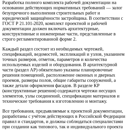
Разработка полного комплекта рабочей документации
на
основании
действующих
нормативных
требований — залог
безупречного
выполнения
строительных работ и
юридической защищённости застройщика. В соответствии с
ГОСТ Р 21.101-2020, комплект
проектной
и рабочей
документации
должен
включать
архитектурные
,
конструктивные
и инженерные
части
,
представленные
в
строго регламентированной
форме
2
.
Каждый раздел
состоит
из
необходимых
чертежей,
спецификаций
,
ведомостей
,
экспликаций
и
узлов
,
указанием
точных
размеров
,
отметок
,
параметров
и
количества
используемых
изделий
и
оборудования
. В архитектурной
части
(раздел
АР
) обязательно
указаны
планировочные
решения
помещений
,
расположение
оконных и дверных
проемов
,
размеры
полов
,
общие
габариты
сооружений
, а
также
детали
оформления
фасадов
. В разделе
КР
(конструктивные решения) содержатся чертежи
несущих
элементов
,
узлы
соединений
,
спецификации
материалов и
технические требования
к
изготовлению
и монтажу.
Все
требования
, предъявляемые к
проектной
документации,
разработаны с учётом
действующих
в Российской Федерации
правил
и
стандартов
, и
должны
соблюдаться
специалистами
при
создании
как
типового
, так и
индивидуального
проекта