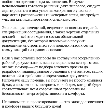
любого
конкретного
года
выполнения
.
В случае
использования
готового
решения, даже
типового
,
следует
адаптировать его под
условия
конкретного
участка и
параметры
расположения
инженерных
сетей
, что
требует
участия квалифицированных
специалистов
.
Экспликация
помещений
,
ведомость
основных
изделий
,
спецификация
оборудования
, а также
чертежи
отдельных
деталей
— всё это
входит
в состав обязательной
документации, без которой невозможно получить
разрешение на строительство
и подключиться к
сетям
коммуникаций
на правом
основании
.
Если у вас остались
вопросы
по
составу
или
оформлению
рабочей документации, наши
специалисты
всегда готовы
оказать
помощь
— от
подбора
готового
проекта до
разработки
индивидуального
решения с учётом всех
ваших
пожеланий
и
требований
нормативных
документов.
Используя нашу
помощь
, вы получаете не просто комплект
бумаг, а
возможность
построить
жилой
дом, который будет
соответствовать
всем
современным
требованиям
безопасности
,
энергоэффективности
и
комфорта
.
Не экономьте на проектировании — это залог долговечности
и комфорта вашего будущего дома!