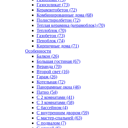
Газосиликат (73)
Керамзитобетон (72)
Комбинированные дома (68)
Полистиролбетон (72)
Теплая керамика (керамоблок) (70)
Теплоблок (70)
Газобетон (73)
Пеноблок (74)
Кирпичные дома (71)
Особенности
Балкон (26)
Большая гостиная (67)
Веранда (70)
Второй свет (16)
Гараж (26)
Котельная (72)
Панорамные окна (46)
Патио (54)
С 2 комнатами (41)
С 3 комнатами (58)
С бассейном (4)
С внутренним двором (59)
С мастер-спальней (63)
С подвалом (7)