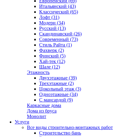
Европейский (69)
Итальянский (43)
Классический (65)
Лофт (31)
Модерн (34)
Русский (13)
Скандинавский (26)
Современный (73)
Стиль Райта (1)
Фахверк (2)
Финский (5)
Хай-тек (12)
Шале (12)
Этажность
Двухэтажные (39)
Трехэтажные (2)
Цокольный этаж (3)
Одноэтажные (34)
С мансардой (9)
Каркасные дома
Дома из бруса
Монолит
Услуги
Все виды строительно-монтажных работ
Строительство бань