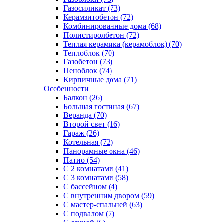
Газосиликат (73)
Керамзитобетон (72)
Комбинированные дома (68)
Полистиролбетон (72)
Теплая керамика (керамоблок) (70)
Теплоблок (70)
Газобетон (73)
Пеноблок (74)
Кирпичные дома (71)
Особенности
Балкон (26)
Большая гостиная (67)
Веранда (70)
Второй свет (16)
Гараж (26)
Котельная (72)
Панорамные окна (46)
Патио (54)
С 2 комнатами (41)
С 3 комнатами (58)
С бассейном (4)
С внутренним двором (59)
С мастер-спальней (63)
С подвалом (7)