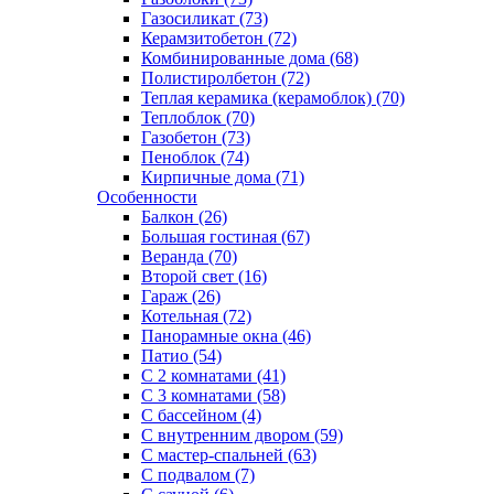
Газосиликат (73)
Керамзитобетон (72)
Комбинированные дома (68)
Полистиролбетон (72)
Теплая керамика (керамоблок) (70)
Теплоблок (70)
Газобетон (73)
Пеноблок (74)
Кирпичные дома (71)
Особенности
Балкон (26)
Большая гостиная (67)
Веранда (70)
Второй свет (16)
Гараж (26)
Котельная (72)
Панорамные окна (46)
Патио (54)
С 2 комнатами (41)
С 3 комнатами (58)
С бассейном (4)
С внутренним двором (59)
С мастер-спальней (63)
С подвалом (7)